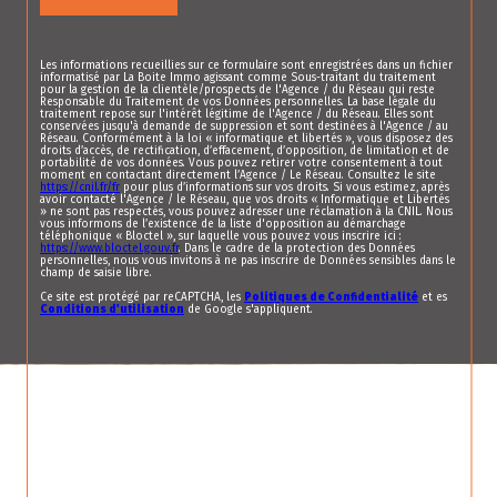
Les informations recueillies sur ce formulaire sont enregistrées dans un fichier
informatisé par La Boite Immo agissant comme Sous-traitant du traitement
pour la gestion de la clientèle/prospects de l'Agence / du Réseau qui reste
Responsable du Traitement de vos Données personnelles. La base légale du
traitement repose sur l'intérêt légitime de l'Agence / du Réseau. Elles sont
conservées jusqu'à demande de suppression et sont destinées à l'Agence / au
Réseau. Conformément à la loi « informatique et libertés », vous disposez des
droits d’accès, de rectification, d’effacement, d’opposition, de limitation et de
portabilité de vos données. Vous pouvez retirer votre consentement à tout
moment en contactant directement l’Agence / Le Réseau. Consultez le site
https://cnil.fr/fr
pour plus d’informations sur vos droits. Si vous estimez, après
avoir contacté l'Agence / le Réseau, que vos droits « Informatique et Libertés
» ne sont pas respectés, vous pouvez adresser une réclamation à la CNIL. Nous
vous informons de l’existence de la liste d'opposition au démarchage
téléphonique « Bloctel », sur laquelle vous pouvez vous inscrire ici :
https://www.bloctel.gouv.fr
. Dans le cadre de la protection des Données
personnelles, nous vous invitons à ne pas inscrire de Données sensibles dans le
champ de saisie libre.
Ce site est protégé par reCAPTCHA, les
Politiques de Confidentialité
et es
Conditions d'utilisation
de Google s'appliquent.