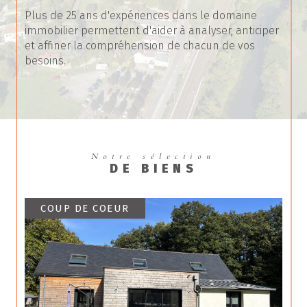
Plus de 25 ans d'expériences dans le domaine
immobilier permettent d'aider à analyser, anticiper
et affiner la compréhension de chacun de vos
besoins.
Une agence immobilière indépendante peut se
permettre des honoraires peu élevés et ainsi
donner l'opportunité aux vendeurs ou acheteurs
de lui confier la mise en vente ou la recherche de
la bonne maison à acheter.
Notre sélection
DE BIENS
COUP DE COEUR