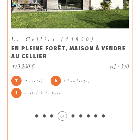
Le Cellier (44850)
EN PLEINE FORÊT, MAISON À VENDRE
AU CELLIER
473 200 €
réf : 370
7
4
Pièce(s)
Chambre(s)
1
Salle(s) de bain
05