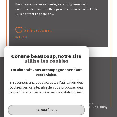
Dans un environnement verdoyant et soigneusement
entretenu, découvrez cette agréable maison individuelle de
153 m² offrant un cadre de...
Sélectionner
Réf : 379
Comme beaucoup, notre site
utilise les cookies
Espace
PROPRIÉTAIRE
On aimerait vous accompagner pendant
votre visite.
Se connecter
En poursuivant, vous acceptez l'utilisation des
cookies par ce site, afin de vous proposer des
contenus adaptés et réaliser des statistiques !
© 2026 | TOUS DROITS RÉSERVÉS | TRADUCTION POWERED BY GOOGLE |
NOS HONORAIRES
PLAN DU SITE
MENTIONS LÉGALES
ADMIN
NOS LIENS
PARAMÉTRER
POLITIQUE RGPD
COOKIES