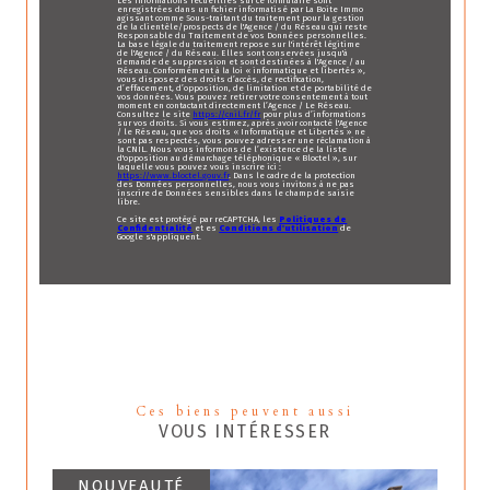
Les informations recueillies sur ce formulaire sont
enregistrées dans un fichier informatisé par La Boite Immo
agissant comme Sous-traitant du traitement pour la gestion
de la clientèle/prospects de l'Agence / du Réseau qui reste
Responsable du Traitement de vos Données personnelles.
La base légale du traitement repose sur l'intérêt légitime
de l'Agence / du Réseau. Elles sont conservées jusqu'à
demande de suppression et sont destinées à l'Agence / au
Réseau. Conformément à la loi « informatique et libertés »,
vous disposez des droits d’accès, de rectification,
d’effacement, d’opposition, de limitation et de portabilité de
vos données. Vous pouvez retirer votre consentement à tout
moment en contactant directement l’Agence / Le Réseau.
Consultez le site
https://cnil.fr/fr
pour plus d’informations
sur vos droits. Si vous estimez, après avoir contacté l'Agence
/ le Réseau, que vos droits « Informatique et Libertés » ne
sont pas respectés, vous pouvez adresser une réclamation à
la CNIL. Nous vous informons de l’existence de la liste
d'opposition au démarchage téléphonique « Bloctel », sur
laquelle vous pouvez vous inscrire ici :
https://www.bloctel.gouv.fr
. Dans le cadre de la protection
des Données personnelles, nous vous invitons à ne pas
inscrire de Données sensibles dans le champ de saisie
libre.
Ce site est protégé par reCAPTCHA, les
Politiques de
Confidentialité
et es
Conditions d'utilisation
de
Google s'appliquent.
Ces biens peuvent aussi
VOUS INTÉRESSER
NOUVEAUTÉ