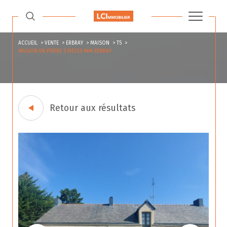
ACCUEIL
VENTE
ERBRAY
MAISON
T5
MAISON EN PIERRE 5 PIECES 94M ERBRAY
Retour aux résultats