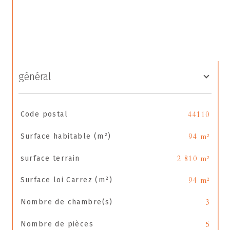
général
TRAD_SIROCCO_Caracteristique
Valeurs
Code postal
44110
Surface habitable (m²)
94 m²
surface terrain
2 810 m²
Surface loi Carrez (m²)
94 m²
Nombre de chambre(s)
3
Nombre de pièces
5