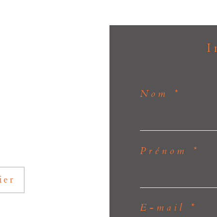
Nom *
Prénom *
ier
E-mail *