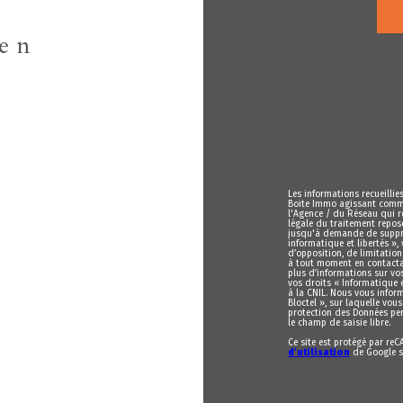
ien
Les informations recueillie
Boite Immo agissant comme 
l'Agence / du Réseau qui r
légale du traitement repose
jusqu'à demande de suppres
informatique et libertés »,
d’opposition, de limitatio
à tout moment en contactan
plus d’informations sur vos
vos droits « Informatique 
à la CNIL. Nous vous infor
Bloctel », sur laquelle vous
protection des Données per
le champ de saisie libre.
Ce site est protégé par re
d'utilisation
de Google s