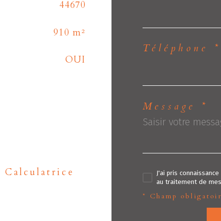
44670
910 m²
Téléphone *
OUI
Message *
Calculatrice
J'ai pris connaissance
au traitement de mes
* Champ obligatoi