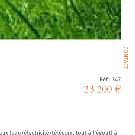
CONTACT
Réf : 347
23 200 €
ux (eau/électricité/télécom, tout à l'égout) à 