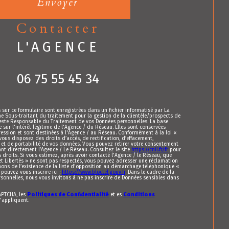
Envoyer
contacter
L'AGENCE
06 75 55 45 34
s sur ce formulaire sont enregistrées dans un fichier informatisé par La
Sous-traitant du traitement pour la gestion de la clientèle/prospects de
este Responsable du Traitement de vos Données personnelles. La base
 sur l'intérêt légitime de l'Agence / du Réseau. Elles sont conservées
sion et sont destinées à l'Agence / au Réseau. Conformément à la loi «
 vous disposez des droits d’accès, de rectification, d’effacement,
n et de portabilité de vos données. Vous pouvez retirer votre consentement
t directement l’Agence / Le Réseau. Consultez le site
https://cnil.fr/fr
pour
 droits. Si vous estimez, après avoir contacté l'Agence / le Réseau, que
et Libertés » ne sont pas respectés, vous pouvez adresser une réclamation
mons de l’existence de la liste d'opposition au démarchage téléphonique «
 pouvez vous inscrire ici :
https://www.bloctel.gouv.fr
. Dans le cadre de la
sonnelles, nous vous invitons à ne pas inscrire de Données sensibles dans
CAPTCHA, les
Politiques de Confidentialité
et es
Conditions
'appliquent.