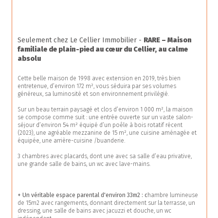
Seulement chez Le Cellier Immobilier - 
RARE – Maison 
familiale de plain-pied au cœur du Cellier, au calme 
absolu
Cette belle maison de 1998 avec extension en 2019, très bien 
entretenue, d’environ 172 m², vous séduira par ses volumes 
généreux, sa luminosité et son environnement privilégié.
Sur un beau terrain paysagé et clos d’environ 1 000 m², la maison 
se compose comme suit : une entrée ouverte sur un vaste salon-
séjour d’environ 54 m² équipé d’un poêle à bois rotatif récent 
(2023), une agréable mezzanine de 15 m², une cuisine aménagée et 
équipée, une arrière-cuisine /buanderie.
3 chambres avec placards, dont une avec sa salle d’eau privative, 
une grande salle de bains, un wc avec lave-mains.
+ Un véritable espace parental d'environ 33m2 : c
hambre lumineuse 
de 15m2 avec rangements, donnant directement sur la terrasse, un 
dressing, une salle de bains avec jacuzzi et douche, un wc 