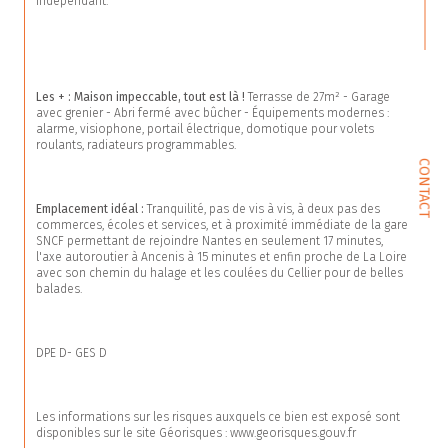
indépendant.
Les + : Maison impeccable, tout est là ! 
Terrasse de 27m² - Garage 
avec grenier - Abri fermé avec bûcher - Équipements modernes : 
alarme, visiophone, portail électrique, domotique pour volets 
roulants, radiateurs programmables.
CONTACT
Emplacement idéal : 
Tranquilité, pas de vis à vis, à deux pas des 
commerces, écoles et services, et à proximité immédiate de la gare 
SNCF permettant de rejoindre Nantes en seulement 17 minutes, 
l'axe autoroutier à Ancenis à 15 minutes et enfin proche de La Loire 
avec son chemin du halage et les coulées du Cellier pour de belles 
balades.
DPE D- GES D
Les informations sur les risques auxquels ce bien est exposé sont 
disponibles sur le site Géorisques : www.georisques.gouv.fr