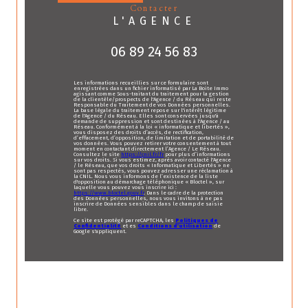
contacter
L'AGENCE
06 89 24 56 83
Les informations recueillies sur ce formulaire sont
enregistrées dans un fichier informatisé par La Boite Immo
agissant comme Sous-traitant du traitement pour la gestion
de la clientèle/prospects de l'Agence / du Réseau qui reste
Responsable du Traitement de vos Données personnelles.
La base légale du traitement repose sur l'intérêt légitime
de l'Agence / du Réseau. Elles sont conservées jusqu'à
demande de suppression et sont destinées à l'Agence / au
Réseau. Conformément à la loi « informatique et libertés »,
vous disposez des droits d’accès, de rectification,
d’effacement, d’opposition, de limitation et de portabilité de
vos données. Vous pouvez retirer votre consentement à tout
moment en contactant directement l’Agence / Le Réseau.
Consultez le site
https://cnil.fr/fr
pour plus d’informations
sur vos droits. Si vous estimez, après avoir contacté l'Agence
/ le Réseau, que vos droits « Informatique et Libertés » ne
sont pas respectés, vous pouvez adresser une réclamation à
la CNIL. Nous vous informons de l’existence de la liste
d'opposition au démarchage téléphonique « Bloctel », sur
laquelle vous pouvez vous inscrire ici :
https://www.bloctel.gouv.fr
. Dans le cadre de la protection
des Données personnelles, nous vous invitons à ne pas
inscrire de Données sensibles dans le champ de saisie
libre.
Ce site est protégé par reCAPTCHA, les
Politiques de
Confidentialité
et es
Conditions d'utilisation
de
Google s'appliquent.