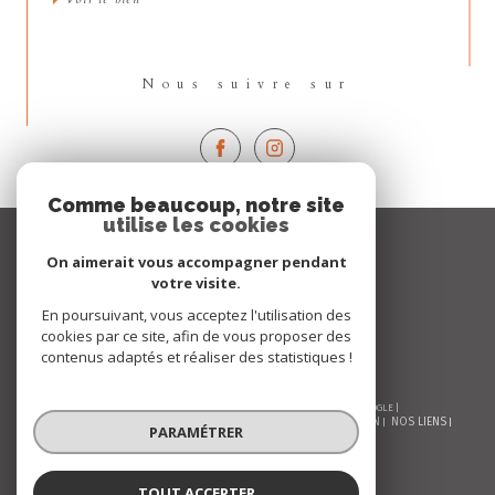
Nous suivre sur
Comme beaucoup, notre site
utilise les cookies
Espace
PROPRIÉTAIRE
On aimerait vous accompagner pendant
votre visite.
Se connecter
En poursuivant, vous acceptez l'utilisation des
cookies par ce site, afin de vous proposer des
contenus adaptés et réaliser des statistiques !
© 2026 | TOUS DROITS RÉSERVÉS | TRADUCTION POWERED BY GOOGLE |
NOS HONORAIRES
PLAN DU SITE
MENTIONS LÉGALES
ADMIN
NOS LIENS
PARAMÉTRER
POLITIQUE RGPD
COOKIES
TOUT ACCEPTER