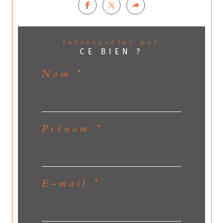
Intéressé(e) par
CE BIEN ?
Nom *
Prénom *
E-mail *