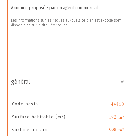
Annonce proposée par un agent commercial
Les informations sur les risques auxquels ce bien est exposé sont 
disponibles sur le site 
Géorisques
général
TRAD_SIROCCO_Caracteristique
Valeurs
Code postal
44850
Surface habitable (m²)
172 m²
surface terrain
998 m²